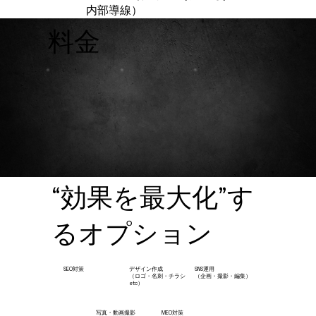
内部導線）
料金
“効果を最大化”す
るオプション
SEO対策
デザイン作成
SNS運用
​（ロゴ・名刺・チラシ
​（企画・撮影・編集）
etc）
写真・動画撮影
MEO対策