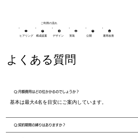
ご利用の流れ
❶
​❷
❸
❹
​❺
❻
ヒアリング
構成提案
デザイン
実装
公開
運用改善
よくある質問
Q:月額費用はどの位かかるのでしょうか？
基本は最大4名を目安にご案内しています。
Q:契約期間の縛りはありますか？