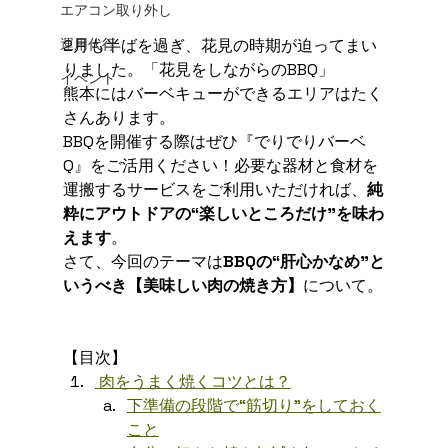
エアコン取り外し
運用代行
2月も半ばを過ぎ、花見の時期が迫ってまい
りました。「花見をしながらのBBQ」
イベント
熊本にはバーベキューができるエリアはたく
さんあります。
BBQを開催する際はぜひ『でりでりバーベ
Q』をご活用ください！必要な器材と食材を
運搬するサービスをご利用いただければ、
純
粋にアウトドアの“楽しいところだけ”を味わ
えます
。
さて、今回のテーマは
BBQの“肝心かなめ”と
いうべき【美味しい肉の焼き方】
について。
【目次】
 肉をうまく焼くコツとは？
下準備の段階で“筋切り”をしておく
こと