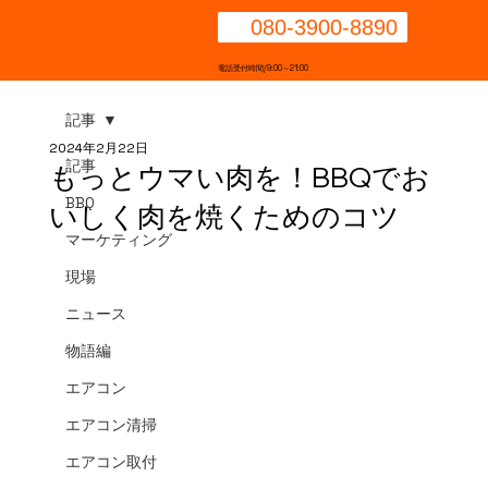
080-3900-8890
電話受付時間/9:00～21:00
記事
2024年2月22日
記事
もっとウマい肉を！BBQでお
BBQ
いしく肉を焼くためのコツ
マーケティング
現場
ニュース
物語編
エアコン
エアコン清掃
エアコン取付