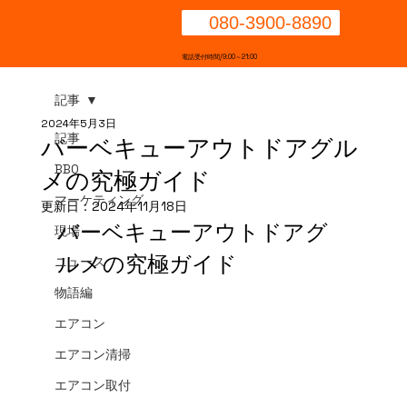
080-3900-8890
電話受付時間/9:00～21:00
記事
2024年5月3日
記事
バーベキューアウトドアグル
BBQ
メの究極ガイド
マーケティング
更新日：
2024年11月18日
バーベキューアウトドアグ
現場
ルメの究極ガイド
ニュース
物語編
エアコン
エアコン清掃
エアコン取付