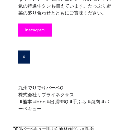
気の特選牛タンも揃えています。たっぷり野
菜の盛り合わせとともにご賞味ください。 
Instagram
X
九州でりでりバーベQ 
株式会社リブライネクサス
#熊本
#bbq
#出張BBQ
#手ぶら
#焼肉
#バ
ーベキュー
BBQ
バーベキュー
手ぶら
食材
肉
グルメ
牛肉