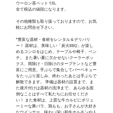
ウーロン茶ペット 1.5L 
全て税込の値段になります。 
その他種類も取り扱っておりますので、お気
軽にお問合せ下さい。 
"豊富な器材・食材をレンタル＆デリバリ
ー！ 器材は、美味しい「炭火BBQ」が楽し
めるコンロをはじめ、テーブルや椅子、ベン
チ。 また暑い夏に欠かせないクーラーボッ
クス、雨除け・日除けのタープテントなど豊
富にご用意。手ぶらで集合してバーベキュー
をたっぷり楽しみ、終わったあとは手ぶらで
解散できます。 準備は器材の設置まで、ま
た後片付けは器材の洗浄まで、 あらゆる面
倒なことはすべて私たちにお任せくださ
い！ また食材は、上質な牛カルビにボリュ
ーミーな豚バラ、鶏もも。お子さんが大好き
なウインナー。味わい深い和牛ホルモンや人