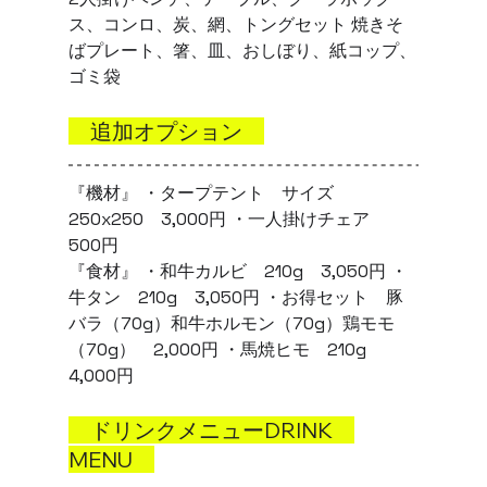
ス、コンロ、炭、網、トングセット 焼きそ
ばプレート、箸、皿、おしぼり、紙コップ、
ゴミ袋
　追加オプション　
『機材』 ・タープテント　サイズ
250x250　3,000円 ・一人掛けチェア　
500円 
『食材』 ・和牛カルビ　210g　3,050円 ・
牛タン　210g　3,050円 ・お得セット　豚
バラ（70g）和牛ホルモン（70g）鶏モモ
（70g）　2,000円 ・馬焼ヒモ　210g　
4,000円 
　ドリンクメニューDRINK　
MENU　