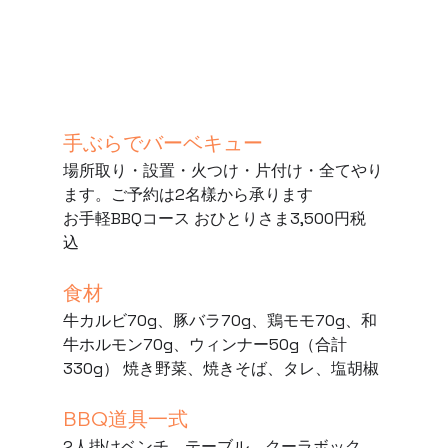
手ぶらでバーベキュー
場所取り・設置・火つけ・片付け・全てやり
ます。ご予約は2名樣から承ります
お手軽BBQコース おひとりさま3,500円税
込 
食材
牛カルビ70g、豚バラ70g、鶏モモ70g、和
牛ホルモン70g、ウィンナー50g（合計
330g） 焼き野菜、焼きそば、タレ、塩胡椒 
BBQ道具一式
2人掛けベンチ、テーブル、クーラボック