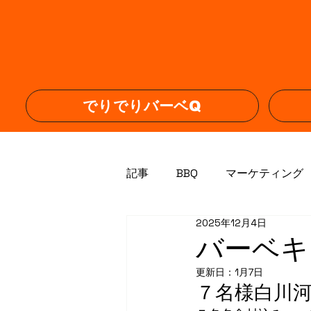
でりでりバーベQ
記事
BBQ
マーケティング
2025年12月4日
エアコン取り外し
運用代
バーベキ
更新日：
1月7日
７名様白川河