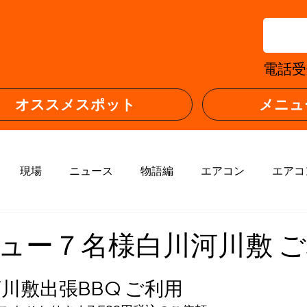
0
電話受付
オススメスポット
メニュ
現場
ニュース
物語編
エアコン
エアコ
行
イベント
ュー７名様白川河川敷 
川敷出張BBQ ご利用