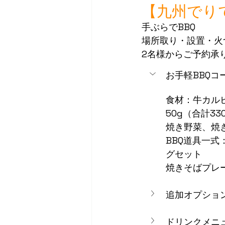
【九州でり
手ぶらでBBQ
場所取り・設置・火
2名様からご予約承
お手軽BBQコ
食材：牛カルビ
50g（合計33
焼き野菜、焼
BBQ道具一
グセット
焼きそばプレ
追加オプショ
ドリンクメニュ