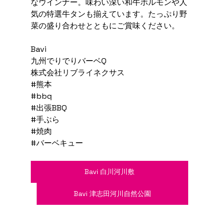
なウインナー。味わい深い和牛ホルモンや人
気の特選牛タンも揃えています。たっぷり野
菜の盛り合わせとともにご賞味ください。
Bavi
九州でりでりバーベQ
株式会社リブライネクサス
#熊本
#bbq
#出張BBQ
#手ぶら
#焼肉
#バーベキュー
Bavi 白川河川敷
Bavi 津志田河川自然公園