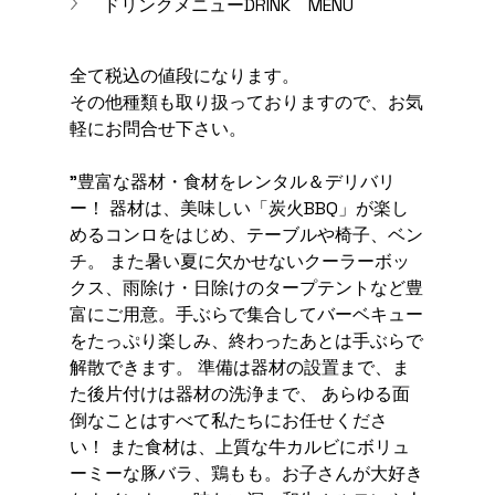
ドリンクメニューDRINK　MENU
全て税込の値段になります。
その他種類も取り扱っておりますので、お気
軽にお問合せ下さい。
"豊富な器材・食材をレンタル＆デリバリ
ー！ 器材は、美味しい「炭火BBQ」が楽し
めるコンロをはじめ、テーブルや椅子、ベン
チ。 また暑い夏に欠かせないクーラーボッ
クス、雨除け・日除けのタープテントなど豊
富にご用意。手ぶらで集合してバーベキュー
をたっぷり楽しみ、終わったあとは手ぶらで
解散できます。 準備は器材の設置まで、ま
た後片付けは器材の洗浄まで、 あらゆる面
倒なことはすべて私たちにお任せくださ
い！ また食材は、上質な牛カルビにボリュ
ーミーな豚バラ、鶏もも。お子さんが大好き