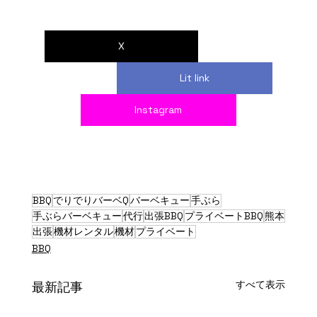
X
Lit link
Instagram
BBQ
でりでりバーベQ
バーベキュー
手ぶら
手ぶらバーベキュー
代行
出張BBQ
プライベートBBQ
熊本
出張
機材レンタル
機材
プライベート
BBQ
すべて表示
最新記事