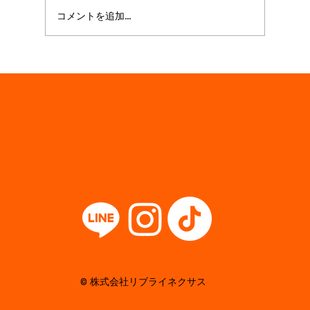
コメントを追加…
【サクラマチから車で10分】熊本市内に
ある団体OKのBBQ場🔥🍖熊本でBBQする
なら石神山公園！
© 株式会社リブライネクサス