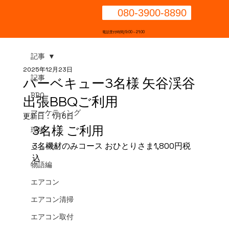
080-3900-8890
電話受付時間/9:00～21:00
記事
2025年12月23日
記事
バーベキュー3名様 矢谷渓谷
BBQ
出張BBQご利用
マーケティング
更新日：
1月6日
3名様 ご利用
現場
3名機材のみコース おひとりさま1,800円税
ニュース
込
物語編
エアコン
エアコン清掃
エアコン取付